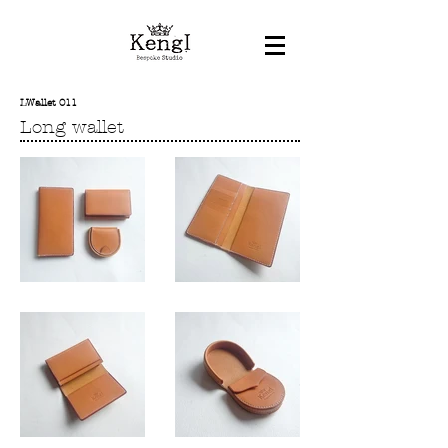
LWallet 011
Long wallet