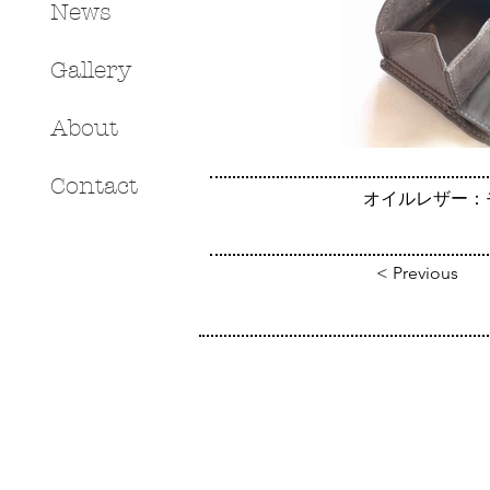
News
Gallery
About
Contact
オイルレザー：
< Previous