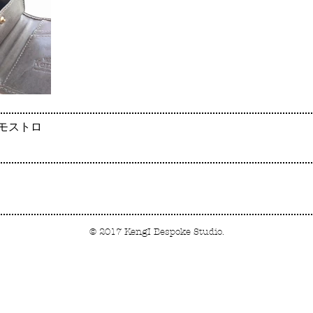
モストロ
© 2017 KengI Bespoke Studio.