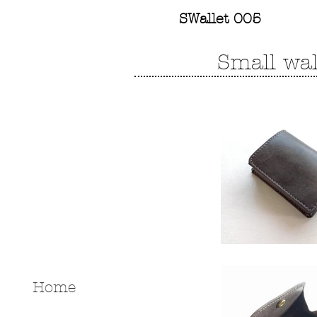
SWallet 005
Small wal
Home