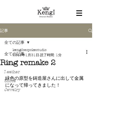
記事
全ての記事
kengibespokestudio
全ての記事
2019年1月31日
読了時間: 1分
Ring remake 2
news
Leather
緑色の原型を鋳造屋さんに出して金属
Shose
になって帰ってきました！
Jewelry