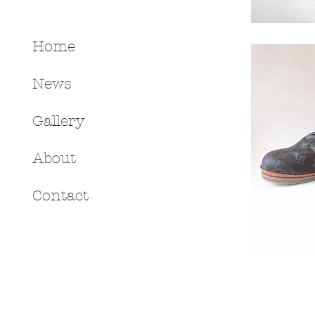
Home
News
Gallery
About
Contact
リメイク